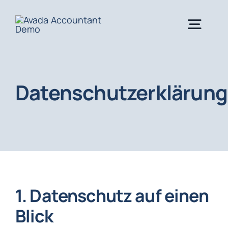
Skip
to
Togg
content
Navig
Impressum
Datenschutzerklärung
Datenschutzerklärung
1. Datenschutz auf einen
Blick